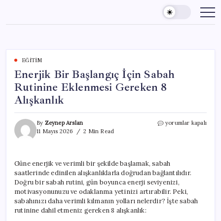
Skip
to
content
EĞITIM
Enerjik Bir Başlangıç İçin Sabah
Rutinine Eklenmesi Gereken 8
Alışkanlık
Enerjik
By
Zeynep Arslan
yorumlar kapalı
Bir
11 Mayıs 2026
2 Min Read
Başlangıç
İçin
Sabah
Güne enerjik ve verimli bir şekilde başlamak, sabah
Rutinine
saatlerinde edinilen alışkanlıklarla doğrudan bağlantılıdır.
Eklenmesi
Gereken
Doğru bir sabah rutini, gün boyunca enerji seviyenizi,
8
motivasyonunuzu ve odaklanma yetinizi artırabilir. Peki,
Alışkanlık
sabahınızı daha verimli kılmanın yolları nelerdir? İşte sabah
için
rutinine dahil etmeniz gereken 8 alışkanlık: