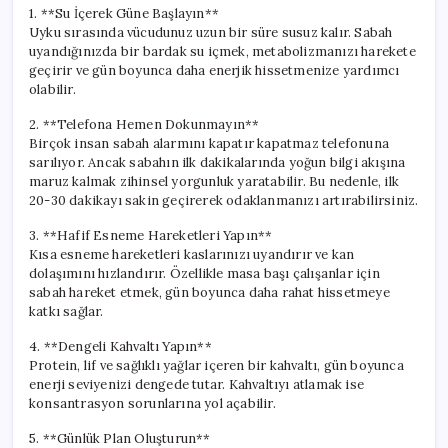
1. **Su İçerek Güne Başlayın**
Uyku sırasında vücudunuz uzun bir süre susuz kalır. Sabah
uyandığınızda bir bardak su içmek, metabolizmanızı harekete
geçirir ve gün boyunca daha enerjik hissetmenize yardımcı
olabilir.
2. **Telefona Hemen Dokunmayın**
Birçok insan sabah alarmını kapatır kapatmaz telefonuna
sarılıyor. Ancak sabahın ilk dakikalarında yoğun bilgi akışına
maruz kalmak zihinsel yorgunluk yaratabilir. Bu nedenle, ilk
20-30 dakikayı sakin geçirerek odaklanmanızı artırabilirsiniz.
3. **Hafif Esneme Hareketleri Yapın**
Kısa esneme hareketleri kaslarınızı uyandırır ve kan
dolaşımını hızlandırır. Özellikle masa başı çalışanlar için
sabah hareket etmek, gün boyunca daha rahat hissetmeye
katkı sağlar.
4. **Dengeli Kahvaltı Yapın**
Protein, lif ve sağlıklı yağlar içeren bir kahvaltı, gün boyunca
enerji seviyenizi dengede tutar. Kahvaltıyı atlamak ise
konsantrasyon sorunlarına yol açabilir.
5. **Günlük Plan Oluşturun**