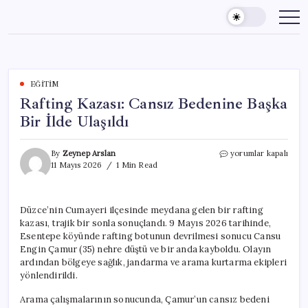
Skip
to
content
EĞITIM
Rafting Kazası: Cansız Bedenine Başka
Bir İlde Ulaşıldı
Rafting
By
Zeynep Arslan
yorumlar kapalı
Kazası:
11 Mayıs 2026
1 Min Read
Cansız
Bedenine
Başka
Düzce’nin Cumayeri ilçesinde meydana gelen bir rafting
Bir
kazası, trajik bir sonla sonuçlandı. 9 Mayıs 2026 tarihinde,
İlde
Ulaşıldı
Esentepe köyünde rafting botunun devrilmesi sonucu Cansu
için
Engin Çamur (35) nehre düştü ve bir anda kayboldu. Olayın
ardından bölgeye sağlık, jandarma ve arama kurtarma ekipleri
yönlendirildi.
Arama çalışmalarının sonucunda, Çamur’un cansız bedeni