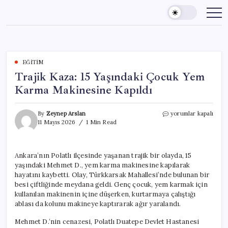
Skip
to
content
EĞITIM
Trajik Kaza: 15 Yaşındaki Çocuk Yem
Karma Makinesine Kapıldı
Trajik
By
Zeynep Arslan
yorumlar kapalı
Kaza:
11 Mayıs 2026
1 Min Read
15
Yaşındaki
Çocuk
Ankara’nın Polatlı ilçesinde yaşanan trajik bir olayda, 15
Yem
yaşındaki Mehmet D., yem karma makinesine kapılarak
Karma
Makinesine
hayatını kaybetti. Olay, Türkkarsak Mahallesi’nde bulunan bir
Kapıldı
besi çiftliğinde meydana geldi. Genç çocuk, yem karmak için
için
kullanılan makinenin içine düşerken, kurtarmaya çalıştığı
ablası da kolunu makineye kaptırarak ağır yaralandı.
Mehmet D.’nin cenazesi, Polatlı Duatepe Devlet Hastanesi